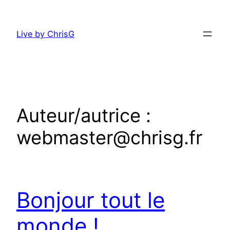
Aller
au
Live by ChrisG
contenu
Auteur/autrice :
webmaster@chrisg.fr
Bonjour tout le
monde !